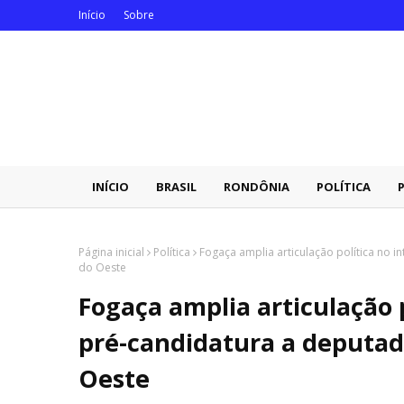
Início
Sobre
INÍCIO
BRASIL
RONDÔNIA
POLÍTICA
Página inicial
Política
Fogaça amplia articulação política no 
do Oeste
Fogaça amplia articulação p
pré-candidatura a deputa
Oeste