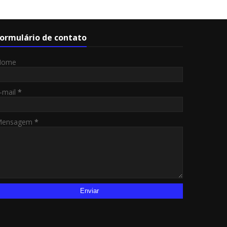
ormulário de contato
Nome
-mail
*
Mensagem
*