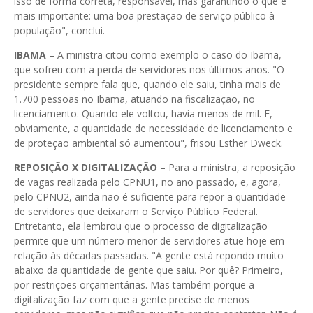
isso de forma correta, responsável, mas garantindo o que é
mais importante: uma boa prestação de serviço público à
população", conclui.
IBAMA
– A ministra citou como exemplo o caso do Ibama,
que sofreu com a perda de servidores nos últimos anos. "O
presidente sempre fala que, quando ele saiu, tinha mais de
1.700 pessoas no Ibama, atuando na fiscalização, no
licenciamento. Quando ele voltou, havia menos de mil. E,
obviamente, a quantidade de necessidade de licenciamento e
de proteção ambiental só aumentou", frisou Esther Dweck.
REPOSIÇÃO X DIGITALIZAÇÃO
– Para a ministra, a reposição
de vagas realizada pelo CPNU1, no ano passado, e, agora,
pelo CPNU2, ainda não é suficiente para repor a quantidade
de servidores que deixaram o Serviço Público Federal.
Entretanto, ela lembrou que o processo de digitalização
permite que um número menor de servidores atue hoje em
relação às décadas passadas. "A gente está repondo muito
abaixo da quantidade de gente que saiu. Por quê? Primeiro,
por restrições orçamentárias. Mas também porque a
digitalização faz com que a gente precise de menos