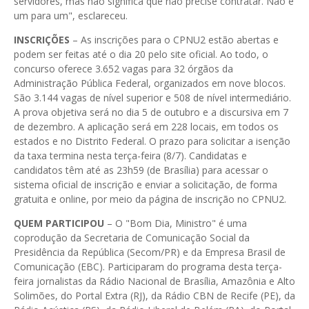
servidores, mas não significa que não precise contratar. Não é
um para um", esclareceu.
INSCRIÇÕES
– As inscrições para o CPNU2 estão abertas e
podem ser feitas até o dia 20 pelo site oficial. Ao todo, o
concurso oferece 3.652 vagas para 32 órgãos da
Administração Pública Federal, organizados em nove blocos.
São 3.144 vagas de nível superior e 508 de nível intermediário.
A prova objetiva será no dia 5 de outubro e a discursiva em 7
de dezembro. A aplicação será em 228 locais, em todos os
estados e no Distrito Federal. O prazo para solicitar a isenção
da taxa termina nesta terça-feira (8/7). Candidatas e
candidatos têm até as 23h59 (de Brasília) para acessar o
sistema oficial de inscrição e enviar a solicitação, de forma
gratuita e online, por meio da página de inscrição no CPNU2.
QUEM PARTICIPOU
– O "Bom Dia, Ministro" é uma
coprodução da Secretaria de Comunicação Social da
Presidência da República (Secom/PR) e da Empresa Brasil de
Comunicação (EBC). Participaram do programa desta terça-
feira jornalistas da Rádio Nacional de Brasília, Amazônia e Alto
Solimões, do Portal Extra (RJ), da Rádio CBN de Recife (PE), da