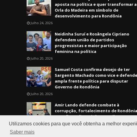
aposta na política e quer transformar a
Orla do Madeira em símbolo de
desenvolvimento para Rondônia
Julho 24, 2026
Neidinha Suruí e Rosângela Cipriano
defendem união de partidos
progressistas e maior participação
feminina na política
Julho 20, 2026
Samuel Costa confirma desejo de ter
Sargento Machado como vice e defend
ampla frente política para disputar
Governo de Rondônia
Julho 20, 2026
Amir Lando defende combate à
corrupção, fortalecimento de Rondôni
e confirma disposição para disputar va
de deputado federal pelo MDB
Utilizamos cookies para que você obtenha a melhor experi
Julho 20, 2026
Saber mais