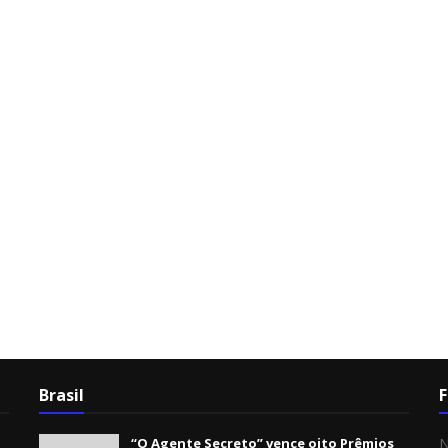
Brasil
F
“O Agente Secreto” vence oito Prêmios