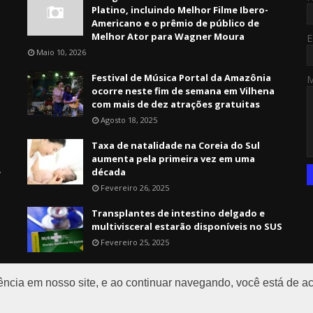
Platino, incluindo Melhor Filme Ibero-
Americano e o prêmio de público de
Melhor Ator para Wagner Moura
E
Maio 10, 2026
Festival de Música Portal da Amazônia
ocorre neste fim de semana em Vilhena
com mais de dez atrações gratuitas
Agosto 18, 2025
Taxa de natalidade na Coreia do Sul
aumenta pela primeira vez em uma
e
década
Fevereiro 26, 2025
Transplantes de intestino delgado e
multivisceral estarão disponíveis no SUS
Fevereiro 25, 2025
a
ga
ência em nosso site, e ao continuar navegando, você está de 