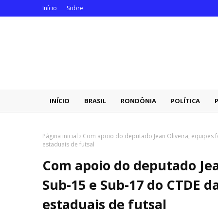
Início
Sobre
INÍCIO
BRASIL
RONDÔNIA
POLÍTICA
Página inicial
Com apoio do deputado Jean Oliveira, equipes f
estaduais de futsal
Com apoio do deputado Jea
Sub-15 e Sub-17 do CTDE da
estaduais de futsal