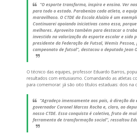
“O esporte transforma, inspira e ensina. Ver no
para todo o estado. Parabenizo cada atleta, a equi
maravilhoso. O CTDE da Escola Aluízio é um exemplo
Continuarei apoiando iniciativas como essa, porqu
melhores. Aproveito também para destacar o trab
investido na valorização do esporte escolar e sid
presidente da Federação de Futsal, Wemis Pessoa, p
campeonato de futsal”, destacou o deputado Jean Ol
O técnico das equipes, professor Eduardo Barros, po
resultados com entusiasmo. Comandando as atletas co
para comemorar: já são oito títulos estaduais: dois na ca
“Agradeço imensamente aos pais, à direção da e
governador Coronel Marcos Rocha e, claro, ao depu
nosso CTDE. Essa conquista é coletiva, fruto de mu
ferramenta de transformação social”, ressaltou Ed