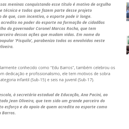
ssas meninas conquistando esse título é motivo de orgulho
pe técnica e todos que fazem parte desse projeto
 de que, com incentivo, o esporte pode ir longe.
e acredito no poder do esporte na formação de cidadãos
alho do governador Coronel Marcos Rocha, que tem
o parceiro dessas ações que mudam vidas. Em nome do
opular ‘Pisquila’, parabenizo todos os envolvidos neste
iveira.
pularmente conhecido como “Edu Barros”, também celebrou os
m dedicação e profissionalismo, ele tem motivos de sobra
tegoria infantil (Sub-15) e seis na juvenil (Sub-17).
scola, à secretária estadual de Educação, Ana Pacini, ao
tado Jean Oliveira, que tem sido um grande parceiro do
ito esforço e do apoio de quem acredita no esporte como
u Barros.