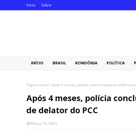
Início
Sobre
INÍCIO
BRASIL
RONDÔNIA
POLÍTICA
Página inicial
Após 4 meses, polícia conclui inquérito sobre ass
Após 4 meses, polícia concl
de delator do PCC
Março 15, 2025