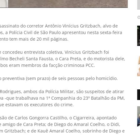
ssinato do corretor Antônio Vinícius Gritzbach, alvo de
 a Polícia Civil de São Paulo apresentou nesta sexta-feira
ento tem mais de 20 mil páginas.
 concedeu entrevista coletiva, Vinícius Gritzbach foi
o Becheli Santa Fausta, o Cara Preta, e do motorista dele,
mbos eram membros da facção criminosa PCC.
o preventiva (sem prazo) de seis pessoas pelo homicídio.
odrigues, ambos da Polícia Militar, são suspeitos de atirar
va -que trabalhava na 1ª Companhia do 23º Batalhão da PM,
 que estavam os executores do crime.
isão de Carlos Gongorra Castilho, o Cigarreira, apontado
amigo de Cara Preta; de Diego do Amaral Coelho, o Didi,
m Gritzbach; e de Kauê Amaral Coelho, sobrinho de Diego e