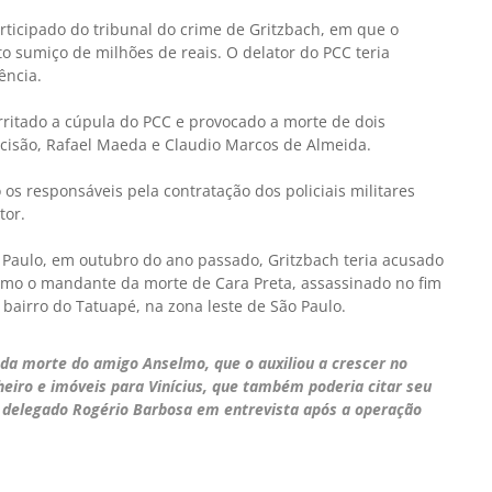
rticipado do tribunal do crime de Gritzbach, em que o
to sumiço de milhões de reais. O delator do PCC teria
ência.
irritado a cúpula do PCC e provocado a morte de dois
ecisão, Rafael Maeda e Claudio Marcos de Almeida.
 os responsáveis pela contratação dos policiais militares
tor.
o Paulo, em outubro do ano passado, Gritzbach teria acusado
como o mandante da morte de Cara Preta, assassinado no fim
airro do Tatuapé, na zona leste de São Paulo.
a da morte do amigo Anselmo, que o auxiliou a crescer no
eiro e imóveis para Vinícius, que também poderia citar seu
o delegado Rogério Barbosa em entrevista após a operação