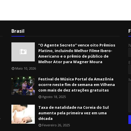
Brasil
F
“O Agente Secreto” vence oito Prêmios
Platino, incluindo Melhor Filme Ibero-
Americano e o prêmio de público de
Melhor Ator para Wagner Moura
E
Maio 10, 2026
Festival de Música Portal da Amazônia
ocorre neste fim de semana em Vilhena
com mais de dez atrações gratuitas
Agosto 18, 2025
Taxa de natalidade na Coreia do Sul
aumenta pela primeira vez em uma
e
década
Fevereiro 26, 2025