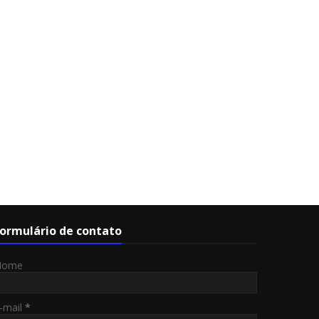
ormulário de contato
Nome
-mail
*