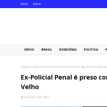
Início
Sobre
INÍCIO
BRASIL
RONDÔNIA
POLÍTICA
Página inicial
Ex-Policial Penal é preso com 6kg de maconha e
Ex-Policial Penal é preso
Velho
Fevereiro 28, 2025