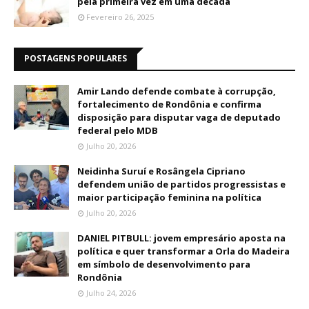
pela primeira vez em uma década
Fevereiro 26, 2025
POSTAGENS POPULARES
Amir Lando defende combate à corrupção,
fortalecimento de Rondônia e confirma
disposição para disputar vaga de deputado
federal pelo MDB
Julho 20, 2026
Neidinha Suruí e Rosângela Cipriano
defendem união de partidos progressistas e
maior participação feminina na política
Julho 20, 2026
DANIEL PITBULL: jovem empresário aposta na
política e quer transformar a Orla do Madeira
em símbolo de desenvolvimento para
Rondônia
Julho 24, 2026